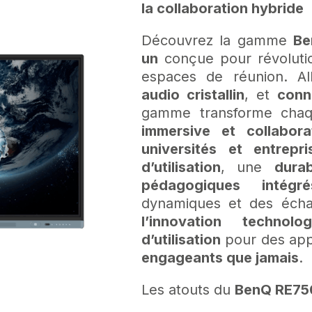
la collaboration hybride
Découvrez la gamme
Be
un
conçue pour révolutio
espaces de réunion. Al
audio cristallin
, et
conne
gamme transforme chaq
immersive et collabora
universités et entrepri
d’utilisation
, une
durab
pédagogiques intégré
dynamiques et des écha
l’innovation technolo
d’utilisation
pour des app
engageants que jamais
.
Les atouts du
BenQ RE75