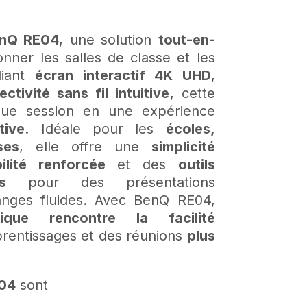
nQ RE04
, une solution
tout-en-
nner les salles de classe et les
liant
écran interactif 4K UHD
,
ctivité sans fil intuitive
, cette
ue session en une expérience
tive
. Idéale pour les
écoles,
ses
, elle offre une
simplicité
ilité renforcée
et des
outils
s
pour des présentations
nges fluides. Avec BenQ RE04,
gique rencontre la facilité
rentissages et des réunions
plus
04
sont