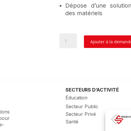
Dépose d’une solutio
des matériels
quantité
Ajouter à la demand
de
BENQ
RE7504
SECTEURS D’ACTIVITÉ
Éducation
Secteur Public
tions
Secteur Privé
 pour
Santé
le-