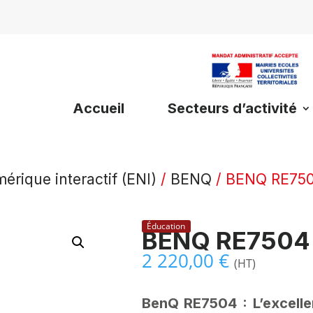
Accueil
Secteurs d’activité
érique interactif (ENI)
/
BENQ
/ BENQ RE75
Éducation
BENQ RE7504
2 220,00
€
(HT)
BenQ RE7504 : L’excellen