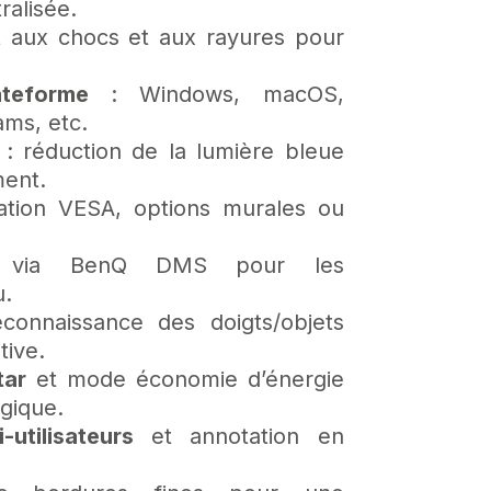
ralisée.
t
aux chocs et aux rayures pour
ateforme
: Windows, macOS,
ams, etc.
: réduction de la lumière bleue
ment.
ation VESA, options murales ou
via BenQ DMS pour les
u.
connaissance des doigts/objets
tive.
tar
et mode économie d’énergie
gique.
utilisateurs
et annotation en