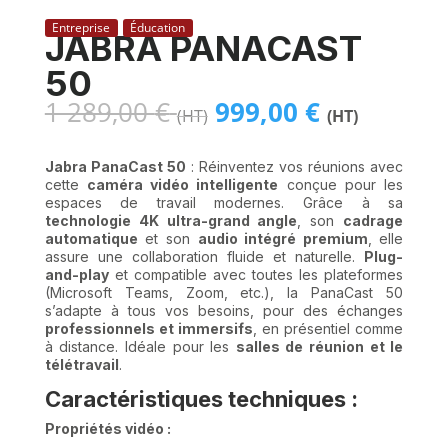
Entreprise
Éducation
JABRA PANACAST
50
Le
Le
1 289,00
€
999,00
€
(HT)
(HT)
prix
prix
initial
actuel
Jabra PanaCast 50
: Réinventez vos réunions avec
était :
est :
cette
caméra vidéo intelligente
conçue pour les
1
999,00 
espaces de travail modernes. Grâce à sa
289,00 €.
technologie 4K ultra-grand angle
, son
cadrage
automatique
et son
audio intégré premium
, elle
assure une collaboration fluide et naturelle.
Plug-
and-play
et compatible avec toutes les plateformes
(Microsoft Teams, Zoom, etc.), la PanaCast 50
s’adapte à tous vos besoins, pour des échanges
professionnels et immersifs
, en présentiel comme
à distance. Idéale pour les
salles de réunion et le
télétravail
.
Caractéristiques techniques :
Propriétés vidéo :