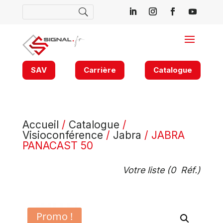
SAV
Carrière
Catalogue
Accueil
/
Catalogue
/
Visioconférence
/
Jabra
/ JABRA
PANACAST 50
Votre liste (
0
Réf.)
Promo !