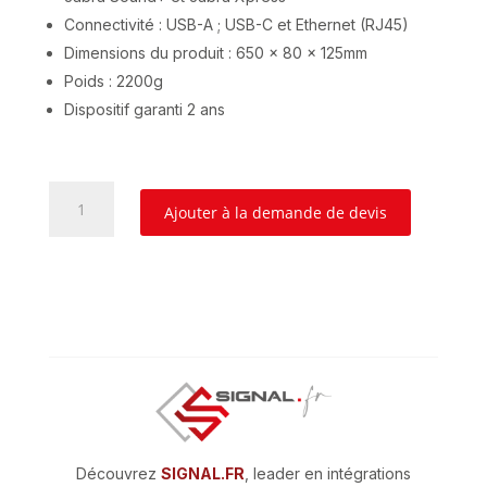
Connectivité : USB-A ; USB-C et Ethernet (RJ45)
Dimensions du produit : 650 x 80 x 125mm
Poids : 2200g
Dispositif garanti 2 ans
quantité
Ajouter à la demande de devis
de
JABRA
PANACAST
50
Découvrez
SIGNAL.FR
, leader en intégrations