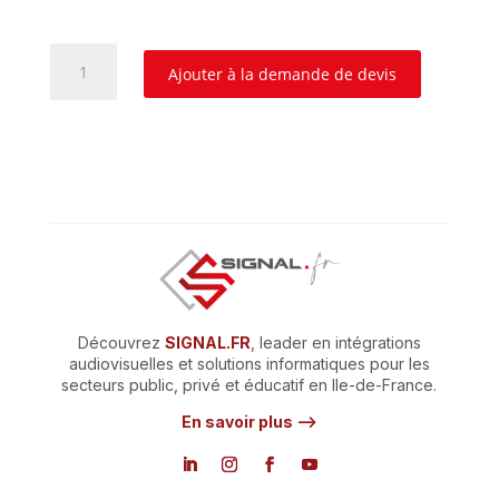
quantité
Ajouter à la demande de devis
de
Lampe
Epson
ELPLP57
Découvrez
SIGNAL.FR
, leader en intégrations
audiovisuelles et solutions informatiques pour les
secteurs public, privé et éducatif en Ile-de-France.
En savoir plus –>