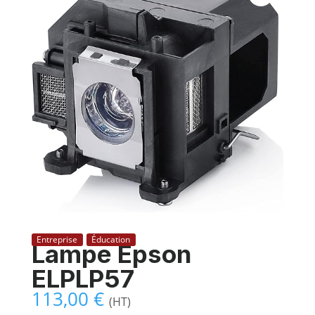
Entreprise
Éducation
Lampe Epson
ELPLP57
113,00
€
(HT)