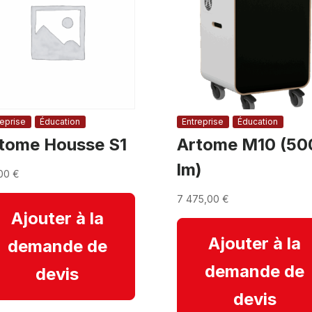
reprise
Éducation
Entreprise
Éducation
tome Housse S1
Artome M10 (50
lm)
,00
€
7 475,00
€
Ajouter à la
Ajouter à la
demande de
demande de
devis
devis