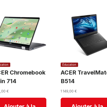
cation
Éducation
ER Chromebook
ACER TravelMat
in 714
B514
0,00
€
1 149,00
€
Ajouter à la
Ajouter à la