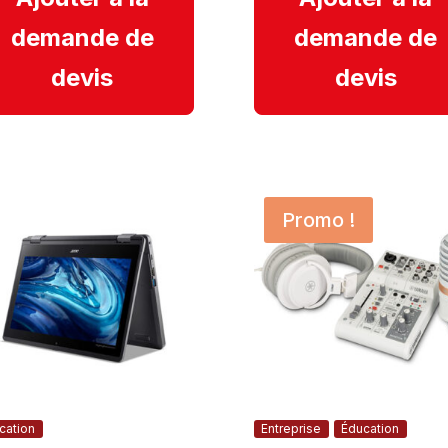
demande de
demande de
devis
devis
Promo !
cation
Entreprise
Éducation