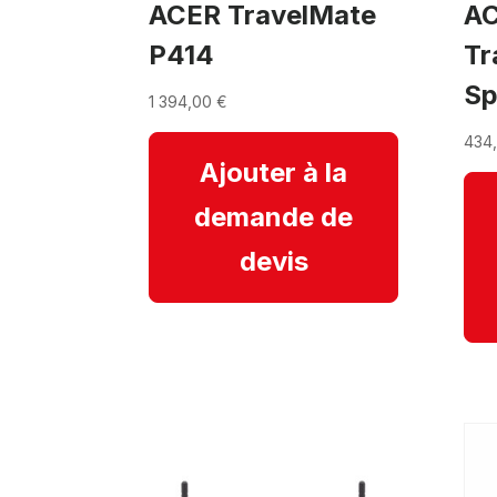
ACER TravelMate
A
P414
Tr
Sp
1 394,00
€
434
Ajouter à la
demande de
devis