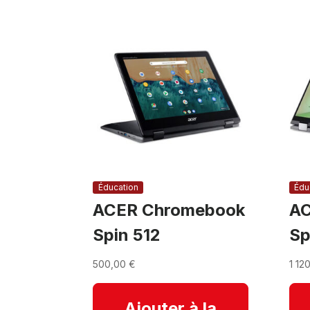
Éducation
Édu
ACER Chromebook
AC
Spin 512
Sp
500,00
€
1 12
Ajouter à la