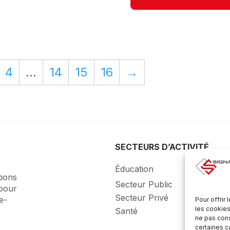
4
…
14
15
16
→
SECTEURS D’ACTIVITÉ
Éducation
tions
Secteur Public
 pour
Secteur Privé
le-
Pour offrir
les cookies
Santé
ne pas cons
certaines c