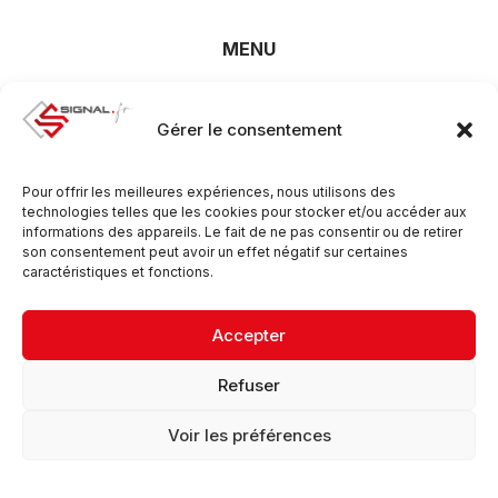
MENU
Accueil
Secteurs d’activité
Gérer le consentement
À propos
Contact
Pour offrir les meilleures expériences, nous utilisons des
SAV
technologies telles que les cookies pour stocker et/ou accéder aux
informations des appareils. Le fait de ne pas consentir ou de retirer
Carrière
son consentement peut avoir un effet négatif sur certaines
Catalogue
caractéristiques et fonctions.
Accepter
Mentions légales & Politique de confidentialité
CGV
Refuser
Cookies & Traceurs
Voir les préférences
©2026, signal.fr, Tous droits réservés