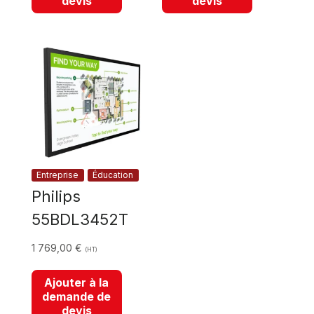
devis
devis
Entreprise
Éducation
Philips
55BDL3452T
1 769,00
€
(HT)
Ajouter à la
demande de
devis