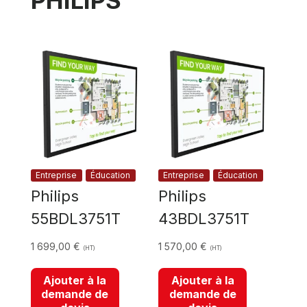
Entreprise
Éducation
Entreprise
Éducation
Philips
Philips
55BDL3751T
43BDL3751T
1 699,00
€
1 570,00
€
(HT)
(HT)
Ajouter à la
Ajouter à la
demande de
demande de